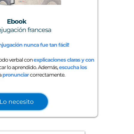
Ebook
njugación francesa
njugación nunca fue tan fácil!
odo verbal con
explicaciones claras y con
icar lo aprendido. Además,
escucha los
a
pronunciar
correctamente.
Lo necesito