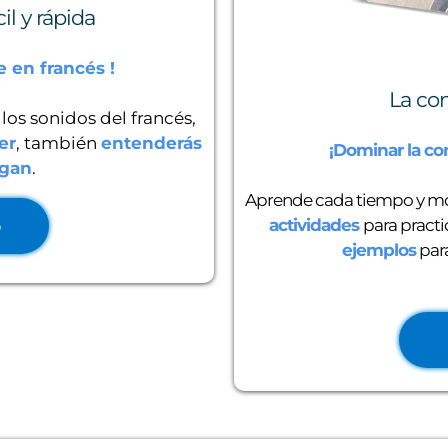
il y rápida
 en francés !
La co
los sonidos del francés,
er
, también
entenderás
¡Dominar la co
igan
.
Aprende cada tiempo y m
o
actividades
para pract
ejemplos
par