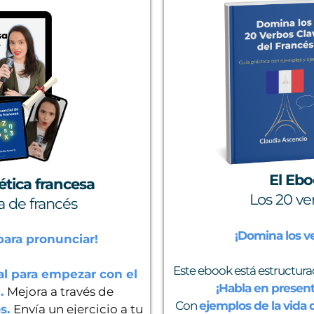
El Eb
ética francesa
Los 20 ve
 de francés
¡Domina los ve
para pronunciar!
Este ebook está estructura
al para empezar con el
¡Habla en presen
n.
Mejora a través de
Con
ejemplos de la vida d
os.
Envía un ejercicio a tu