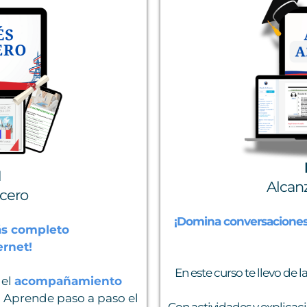
1
Alcanz
 cero
¡Domina conversaciones 
ás completo
ernet!
En este curso te llevo de
 el
acompañamiento
.
Aprende paso a paso el
Con actividades y explicaci