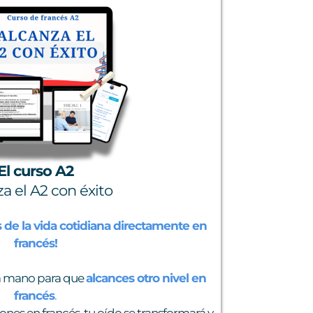
El curso A2
a el A2 con éxito
de la vida cotidiana directamente en
francés!
 la mano para que
alcances otro nivel en
francés
.
ones en francés, tu oído se transformará y